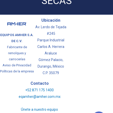
SECAS
Ubicación
Av. Lerdo de Tejada
#245
EQUIPOS AMHER S.A.
Parque Industrial
DE C.V.
Carlos A. Herrera
Fabricante de
Araluce
remolques y
carrocerías
Gómez Palacio,
Aviso de Privacidad
Durango, México
Políticas de la empresa
C.P. 35079
LLAMAR
Contacto
+52 871 175 1400
WhatsApp
eqamher@amher.com.mx
Únete a nuestro equipo