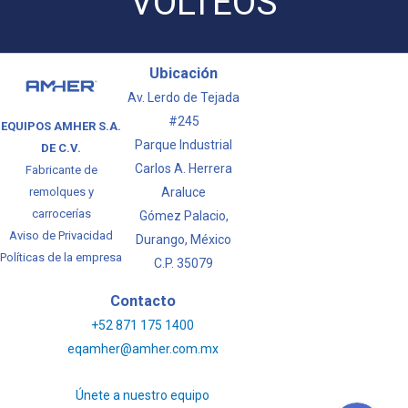
VOLTEOS
Ubicación
Av. Lerdo de Tejada
#245
EQUIPOS AMHER S.A.
Parque Industrial
DE C.V.
Carlos A. Herrera
Fabricante de
Araluce
remolques y
carrocerías
Gómez Palacio,
Aviso de Privacidad
Durango, México
Políticas de la empresa
C.P. 35079
LLAMAR
Contacto
+52 871 175 1400
WhatsApp
eqamher@amher.com.mx
Únete a nuestro equipo