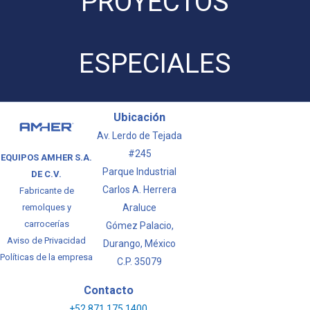
PROYECTOS
ESPECIALES
Ubicación
Av. Lerdo de Tejada
#245
EQUIPOS AMHER S.A.
Parque Industrial
DE C.V.
Carlos A. Herrera
Fabricante de
Araluce
remolques y
carrocerías
Gómez Palacio,
Aviso de Privacidad
Durango, México
Políticas de la empresa
C.P. 35079
LLAMAR
Contacto
+52 871 175 1400